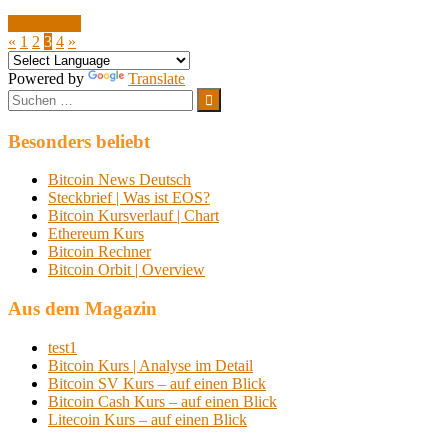
Weiterlesen
Beitragsnavigation
Vorherige
Nächste
«
1
2
3
4
»
Beiträge
Beiträge
Powered by
Translate
Suchen
nach:
Suchen
Besonders beliebt
Bitcoin News Deutsch
Steckbrief | Was ist EOS?
Bitcoin Kursverlauf | Chart
Ethereum Kurs
Bitcoin Rechner
Bitcoin Orbit | Overview
Aus dem Magazin
test1
Bitcoin Kurs | Analyse im Detail
Bitcoin SV Kurs – auf einen Blick
Bitcoin Cash Kurs – auf einen Blick
Litecoin Kurs – auf einen Blick