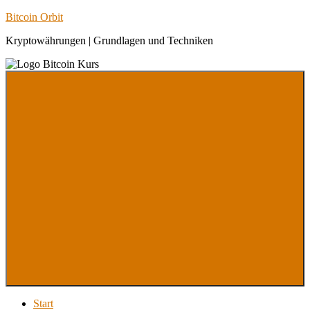
Zum
Bitcoin Orbit
Inhalt
Kryptowährungen | Grundlagen und Techniken
springen
Menu
Start