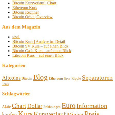
Bitcoin Kursverlauf | Chart
Ethereum Kurs
Bitcoin Rechner
Bitcoin Orbit | Overview
Aus dem Magazin
test1
Bitcoin Kurs | Analyse im Detail
Bitcoin SV Kurs – auf einen Blick
Bitcoin Cash Kurs – auf einen Blick
Litecoin Kurs – auf einen Blick
Kategorien
Blog
Separatoren
Altcoins
Bitcoin
Ethereum
Ripple
News
Tools
Schlagwörter
Euro
Chart
Information
Dollar
Aktie
Erfahrungen
Kurs
Preis
Kursverlauf
kaufen
Mining