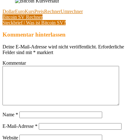
Dollar
Euro
Kurs
Preis
Rechner
Umrechner
Beitragsnavigation
Vorheriger
Bitcoin SV Rechner
Beitrag:
Nächster
Steckbrief | Was ist Bitcoin SV?
Beitrag:
Kommentar hinterlassen
Deine E-Mail-Adresse wird nicht veröffentlicht.
Erforderliche
Felder sind mit
*
markiert
Kommentar
Name
*
E-Mail-Adresse
*
Website