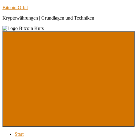
Zum
Bitcoin Orbit
Inhalt
Kryptowährungen | Grundlagen und Techniken
springen
Menu
Start