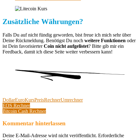
Zusätzliche Währungen?
Falls Du auf nicht fündig geworden, bist freue ich mich sehr über
Deine Rückmeldung. Benötigst Du noch
weitere Funktionen
oder
ist Dein favorisierter
Coin nicht aufgelistet
? Bitte gib mir ein
Feedback, damit ich diese Seite weiter verbessern kann!
Dollar
Euro
Kurs
Preis
Rechner
Umrechner
Beitragsnavigation
Vorheriger
EOS Rechner
Beitrag:
Nächster
Bitcoin Cash Rechner
Beitrag:
Kommentar hinterlassen
Deine E-Mail-Adresse wird nicht veröffentlicht.
Erforderliche