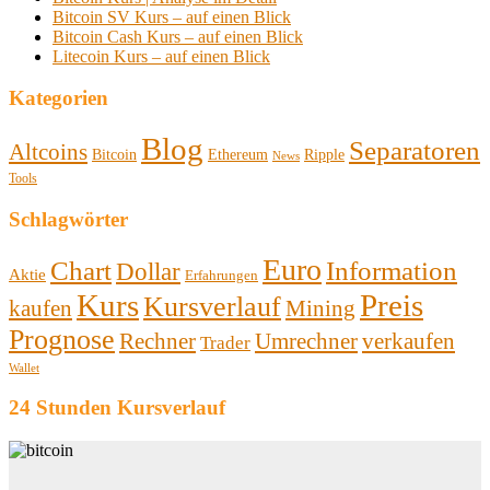
Bitcoin SV Kurs – auf einen Blick
Bitcoin Cash Kurs – auf einen Blick
Litecoin Kurs – auf einen Blick
Kategorien
Blog
Separatoren
Altcoins
Bitcoin
Ethereum
Ripple
News
Tools
Schlagwörter
Euro
Chart
Information
Dollar
Aktie
Erfahrungen
Kurs
Preis
Kursverlauf
kaufen
Mining
Prognose
Rechner
Umrechner
verkaufen
Trader
Wallet
24 Stunden Kursverlauf