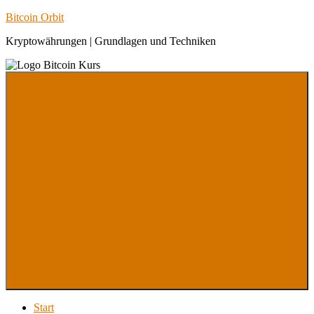
Zum
Bitcoin Orbit
Inhalt
Kryptowährungen | Grundlagen und Techniken
springen
Menu
Start