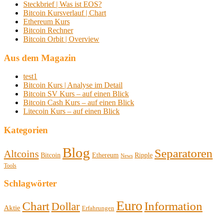
Steckbrief | Was ist EOS?
Bitcoin Kursverlauf | Chart
Ethereum Kurs
Bitcoin Rechner
Bitcoin Orbit | Overview
Aus dem Magazin
test1
Bitcoin Kurs | Analyse im Detail
Bitcoin SV Kurs – auf einen Blick
Bitcoin Cash Kurs – auf einen Blick
Litecoin Kurs – auf einen Blick
Kategorien
Blog
Separatoren
Altcoins
Bitcoin
Ethereum
Ripple
News
Tools
Schlagwörter
Euro
Chart
Information
Dollar
Aktie
Erfahrungen