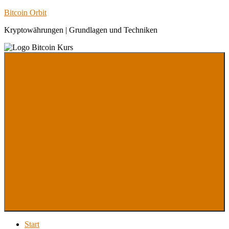
Zum
Bitcoin Orbit
Inhalt
Kryptowährungen | Grundlagen und Techniken
springen
Menu
Start