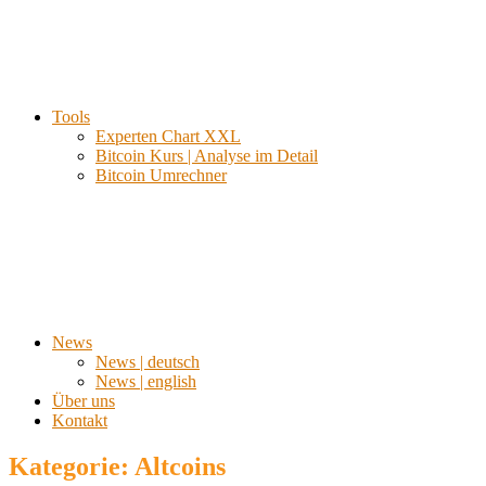
Tools
Experten Chart XXL
Bitcoin Kurs | Analyse im Detail
Bitcoin Umrechner
News
News | deutsch
News | english
Über uns
Kontakt
Kategorie:
Altcoins