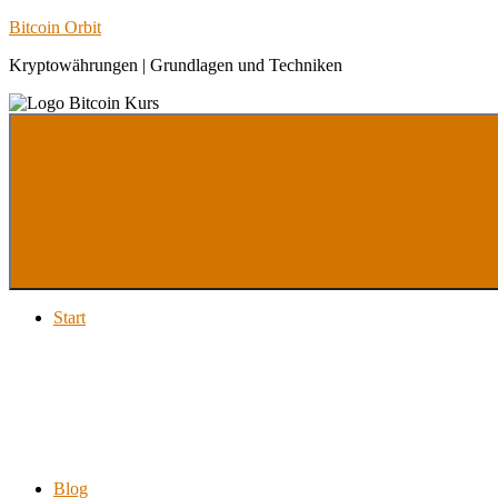
Zum
Bitcoin Orbit
Inhalt
Kryptowährungen | Grundlagen und Techniken
springen
Menu
Start
Blog